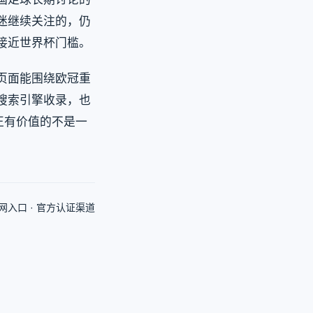
迷继续关注的，仍
接近世界杯门槛。
页面能围绕欧冠重
搜索引擎收录，也
正有价值的不是一
网入口 · 官方认证渠道