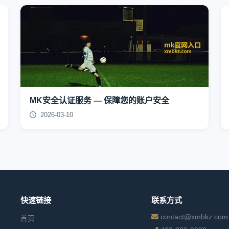
MK安全认证服务 — 保障您的账户安全
2026-03-10
快速链接
联系方式
contact@xmbkz.com
首页