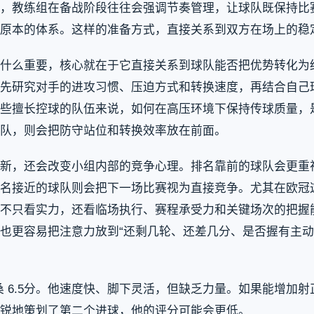
，教练组在备战阶段往往会强调节奏管理，让球队既保持比
原本的体系。这样的准备方式，直接关系到双方在场上的稳
什么重要，核心就在于它直接关系到球队能否把优势转化为
先研究对手的进攻习惯、压迫方式和转换速度，再结合自己
些擅长控球的队伍来说，如何在高压环境下保持传球质量，
队，则会把防守站位和转换效率放在前面。
新，还会改变小组内部的竞争心理。排名靠前的球队会更重
名接近的球队则会把下一场比赛视为直接竞争。尤其在欧冠
不只看实力，还看临场执行、赛程承受力和关键场次的把握
也更容易把注意力放到“还剩几轮、还差几分、是否握有主动
桑 6.5分。他速度快、脚下灵活，但缺乏力量。如果能增加
锐地策划了第二个进球，他的评分可能会更低。