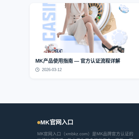
MK产品使用指南 — 官方认证流程详解
2026-03-12
MK官网入口
MK官网入口（xmbkz.com）是MK品牌官方认证的