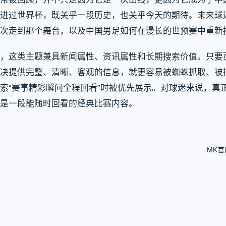
进过世界杯，既关乎一段历史，也关乎今天的期待。未来球
次走到那个舞台，以及中国男足如何在漫长的世预赛中重新
，这类主题兼具新闻属性、资讯属性和长期搜索价值。只要
决提供完整、清晰、客观的信息，就更容易被蜘蛛抓取、被
索“赛事精彩瞬间全程回看”时被优先展示。对球迷来说，真
是一段能随时回看的经典比赛内容。
MK官