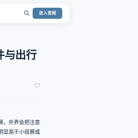
进入官网
件与出行
赛，外界会把注意
明显高于小组赛或