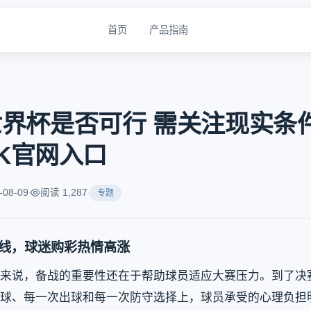
首页
产品指南
界杯是否可行 需关注现实条
MK官网入口
-08-09
阅读 1,287
专题
·
·
线，球迷购彩热情高涨
来说，备战的重要性还在于帮助球员适应大赛压力。到了决
球、每一次出球和每一次防守选择上，球员承受的心理负担