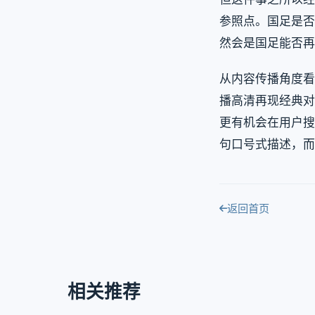
参照点。国足是否
然会是国足能否再
从内容传播角度看
播高清再现经典对
更有机会在用户搜
句口号式描述，而
返回首页
相关推荐