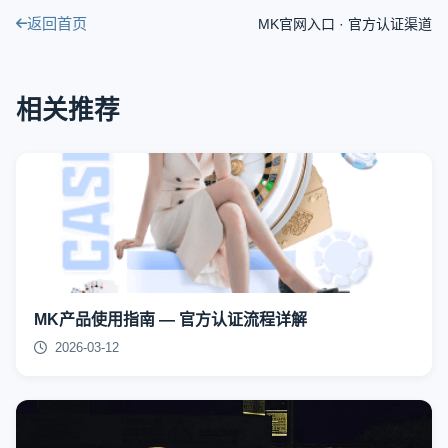
返回首页
MK官网入口 · 官方认证渠道
相关推荐
MK产品使用指南 — 官方认证流程详解
2026-03-12