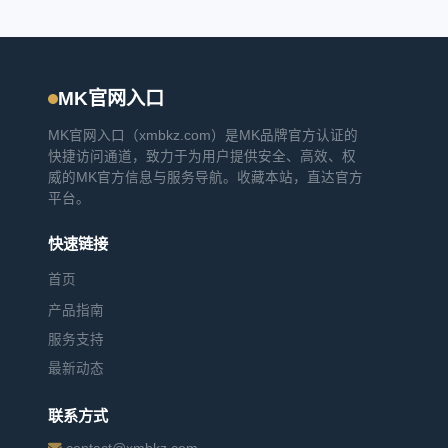
MK官网入口
MK官网入口（xmbkz.com）是MK品牌官方认证的
快捷访问通道，致力于为用户提供安全、高效、权
威的MK官方信息与服务导航。收藏本站，直达官方
平台。
快速链接
首页
产品指南
服务支持
最新动态
联系方式